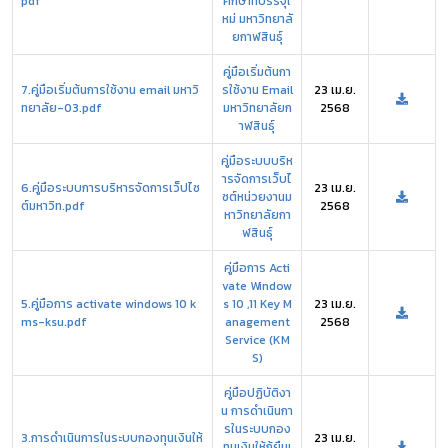
pdf
ศึกษาที่บรรจุใ
หม่ มหาวิทยาลั
ยกาฬสินธุ์
คู่มือเริ่มต้นกา
7.คู่มือเริ่มต้นการใช้งาน email มหาวิ
รใช้งาน Email
23 เม.ย.
ทยาลัย-03.pdf
มหาวิทยาลัยก
2568
าฬสินธุ์
คู่มือระบบบริห
ารจัดการเว็บไ
6.คู่มือระบบการบริหารจัดการเว็ปไซ
23 เม.ย.
ซต์หน่วยงานม
ต์มหาวิท.pdf
2568
หาวิทยาลัยกา
ฬสินธุ์
คู่มือการ Acti
vate Window
5.คู่มือการ activate windows 10 k
s 10 ,11 Key M
23 เม.ย.
ms-ksu.pdf
anagement
2568
Service (KM
S)
คู่มือปฏิบัติงา
น การดำเนินกา
รในระบบกอง
3.การดำเนินการในระบบกองทุนเงินให้
23 เม.ย.
ทุนเงินให้กู้ยืมเ