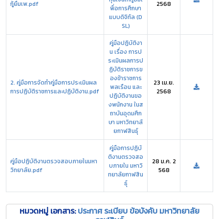
กู้ยืมเพ.pdf
2568
พื่อการศึกษา
แบบดิจิทัล (D
SL)
คู่มือปฏิบัติงา
น เรื่อง การป
ระเมินผลการป
ฏิบัติราชการข
องข้าราชการ
2. คู่มือการจัดทำคู่มือการประเมินผล
23 เม.ย.
พลเรือน และ
การปฏิบัติราชการและปฏิบัติงาน.pdf
2568
ปฏิบัติงานขอ
งพนักงาน ในส
ถาบันอุดมศึก
ษา มหาวิทยาลั
ยกาฬสินธุ์
คู่มือการปฏิบั
ติงานตรวจสอ
คู่มือปฏิบัติงานตรวจสอบภายในมหา
28 ม.ค. 2
บภายใน มหาวิ
วิทยาลัย.pdf
568
ทยาลัยกาฬสิน
ธุ์
หมวดหมู่ เอกสาร:
ประกาศ ระเบียบ ข้อบังคับ มหาวิทยาลัย