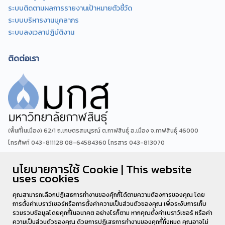
ระบบติดตามผลการรายงานเป้าหมายตัวชี้วัด
ระบบบริหารงานบุคลากร
ระบบลงเวลาปฎิบัติงาน
ติดต่อเรา
(พื้นที่ในเมือง) 62/1 ถ.เกษตรสมบูรณ์ ต.กาฬสินธุ์ อ.เมือง จ.กาฬสินธุ์ 46000
โทรศัพท์ 043-811128 08-64584360 โทรสาร 043-813070
นโยบายการใช้ Cookie | This website
(พื้นที่นามน)13 หมู่ 14 ต.สงเปลือย อ.นามน จ.กาฬสินธุ์ 46230
uses cookies
โทรศัพท์ : 043-602-055 โทรสาร : 043-602-044
คุณสามารถเลือกปฏิเสธการทำงานของคุ้กกี้ได้ตามความต้องการของคุณ โดย
การตั้งค่าเบราว์เซอร์หรือการตั้งค่าความเป็นส่วนตัวของคุณ เพื่อระงับการเก็บ
รวมรวบข้อมูลโดยคุกกี้ในอนาคต อย่างไรก็ตาม หากคุณตั้งค่าเบราว์เซอร์ หรือค่า
ความเป็นส่วนตัวของคุณ ด้วยการปฎิเสธการทำงานของคุกกี้ทั้งหมด คุณอาจไม่