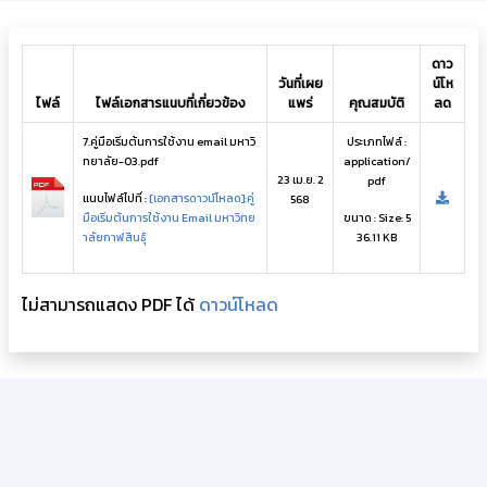
ดาว
วันที่เผย
น์โห
ไฟล์
ไฟล์เอกสารแนบที่เกี่ยวข้อง
แพร่
คุณสมบัติ
ลด
7.คู่มือเริ่มต้นการใช้งาน email มหาวิ
ประเภทไฟล์ :
ทยาลัย-03.pdf
application/
23 เม.ย. 2
pdf
แนบไฟล์ไปที่ :
[เอกสารดาวน์โหลด]:คู่
568
มือเริ่มต้นการใช้งาน Email มหาวิทย
ขนาด : Size: 5
าลัยกาฬสินธุ์
36.11 KB
ไม่สามารถแสดง PDF ได้
ดาวน์โหลด