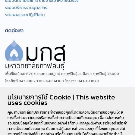
ระบบติดตามผลการรายงานเป้าหมายตัวชี้วัด
ระบบบริหารงานบุคลากร
ระบบลงเวลาปฎิบัติงาน
ติดต่อเรา
(พื้นที่ในเมือง) 62/1 ถ.เกษตรสมบูรณ์ ต.กาฬสินธุ์ อ.เมือง จ.กาฬสินธุ์ 46000
โทรศัพท์ 043-811128 08-64584360 โทรสาร 043-813070
นโยบายการใช้ Cookie | This website
(พื้นที่นามน)13 หมู่ 14 ต.สงเปลือย อ.นามน จ.กาฬสินธุ์ 46230
uses cookies
โทรศัพท์ : 043-602-055 โทรสาร : 043-602-044
คุณสามารถเลือกปฏิเสธการทำงานของคุ้กกี้ได้ตามความต้องการของคุณ โดย
การตั้งค่าเบราว์เซอร์หรือการตั้งค่าความเป็นส่วนตัวของคุณ เพื่อระงับการเก็บ
รวมรวบข้อมูลโดยคุกกี้ในอนาคต อย่างไรก็ตาม หากคุณตั้งค่าเบราว์เซอร์ หรือค่า
ความเป็นส่วนตัวของคุณ ด้วยการปฎิเสธการทำงานของคุกกี้ทั้งหมด คุณอาจไม่
สามารถใช้งานฟังก์ชั่นบางอย่าง หรือทั้งหมดบนเว็บไซต์hraksuacthได้อย่างมี