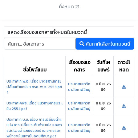
ทั้งหมด 21
ค้นหาที่เลือกในหมวดนี้
เรื่องของเอ
วันที่เผ
ดาวน์โ
ชื่อไฟล์แนบ
กสาร
ยแพร่
หลด
ประกาศ ก.พ.อ. เรื่อง มาตรฐานการเ
ประกาศมหาวิท
8 มิ.ย. 25
ปลี่ยนตำแหน่งฯ ขรก. พ.ศ. 2553.pd
ยาลัยกาฬสินธุ์
69
f
ประกาศ คพร. เรื่อง แนวทางการประเ
ประกาศมหาวิท
8 มิ.ย. 25
มิน 2554.pdf
ยาลัยกาฬสินธุ์
69
ประกาศ ก.บ.ม. เรื่อง การเปลี่ยนตำแ
หน่ง การเปลี่ยนระดับตำแหน่ง และกา
ประกาศมหาวิท
8 มิ.ย. 25
รตัดโอนตำแหน่งของข้าราชการและ
ยาลัยกาฬสินธุ์
69
พนักงานในสถาบันอุดมศึกษา.pdf