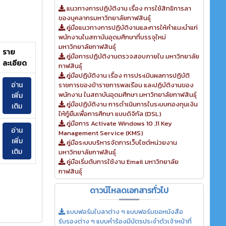
แนวทางการปฏิบัติงาน เรื่อง การใช้สิทธิการลา
ของบุคลากรมหาวิทยาลัยกาฬสินธุ์
คู่มือแนวทางการปฏิบัติงานและการให้คำแนะนำแก่
พนักงานในสถาบันอุดมศึกษาที่บรรจุใหม่
มหาวิทยาลัยกาฬสินธุ์
ราย
คู่มือการปฏิบัติงานตรวจสอบภายใน มหาวิทยาลัย
ละเอียด
กาฬสินธุ์
คู่มือปฏิบัติงาน เรื่อง การประเมินผลการปฏิบัติ
อ่าน
ราชการของข้าราชการพลเรือน และปฏิบัติงานของ
พนักงาน ในสถาบันอุดมศึกษา มหาวิทยาลัยกาฬสินธุ์
เพิ่ม
คู่มือปฏิบัติงาน การดำเนินการในระบบกองทุนเงิน
เติม
ให้กู้ยืมเพื่อการศึกษา แบบดิจิทัล (DSL)
คู่มือการ Activate Windows 10 ,11 Key
อ่าน
Management Service (KMS)
เพิ่ม
คู่มือระบบบริหารจัดการเว็บไซต์หน่วยงาน
เติม
มหาวิทยาลัยกาฬสินธุ์
คู่มือเริ่มต้นการใช้งาน Email มหาวิทยาลัย
กาฬสินธุ์
ดาวน์โหลดเอกสารทั่วไป
แบบฟอร์มใบลาต่าง ๆ แบบฟอร์มขอหนังสือ
รับรองต่าง ๆ แบบคำร้องมีบัตรประจำตัวเจ้าหน้าที่