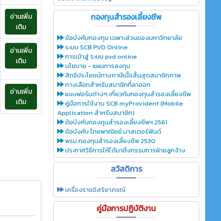
กองทุนสำรองเลี้ยงชีพ
อ่านเพิ่ม
เติม
ข้อบังคับกองทุน เฉพาะส่วนของมหาวิทยาลัย
ระบบ SCB PVD Online
อ่านเพิ่ม
การเข้าสู่ ระบบ pvd online
เติม
นโยบาย - แผนการลงทุน
สิทธิประโยชน์ทางภาษีเมื่อสิ้นสุดสมาชิกภาพ
ทางเลือกสำหรับสมาชิกที่ลาออก
อ่านเพิ่ม
แบบฟอร์มต่างๆ เกี่ยวกับกองทุนสำรองเลี้ยงชีพ
เติม
คู่มือการใช้งาน SCB myProvident (Mobile
Application สำหรับสมาชิก)
ข้อบังคับกองทุนสำรองเลี้ยงชีพฯ 2561
ข้อบังคับ ไทยพาณิชย์ มาสเตอร์ฟันด์
พรบ.กองทุนสำรองเลี้ยงชีพ 2530
ประกาศวิธีการให้ได้มาซึ่งกรรมการฝ่ายลูกจ้าง
สวัสดิการ
เครื่องราชอิสริยาภรณ์
คู่มือการปฏิบัติงาน